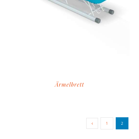
Ärmelbrett
1
2