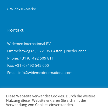
Widex® -Marke
Kontakt
Widemex International BV
Ommelseweg 69, 5721 WT Asten | Niederlande
Phone:
+31 (0) 492 509 811
Fax:
+31 (0) 492 545 000
Email:
info@widemexinternational.com
Diese Webseite verwendet Cookies. Durch die weitere
Nutzung dieser Website erklären Sie sich mit der
Verwendung von Cookies einverstanden.
© Copyright -
2026
Widemex International
All Rights Reserved