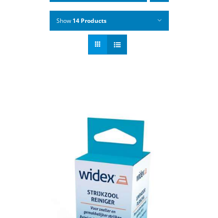
Show
14 Products