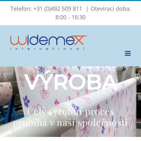
Skip
Telefon: +31 (0)492 509 811
|
Oteviraci doba:
to
8:00 - 16:30
content
VÝROBA
Celý výrobní proces
probíhá v naší společnosti