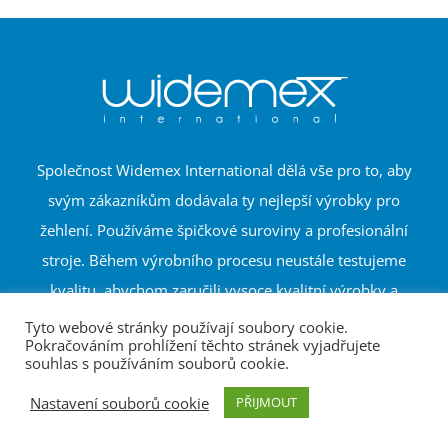
Společnost Widemex International dělá vše pro to, aby
svým zákazníkům dodávala ty nejlepší výrobky pro
žehlení. Používáme špičkové suroviny a profesionální
stroje. Během výrobního procesu neustále testujeme
kvalitu, abychom zaručili vysoce kvalitní výrobky a
spokojenost zákazníků.
Tyto webové stránky používají soubory cookie.
Pokračováním prohlížení těchto stránek vyjadřujete
souhlas s používáním souborů cookie.
Kategorie výrobků
Nastavení souborů cookie
PŘIJMOUT