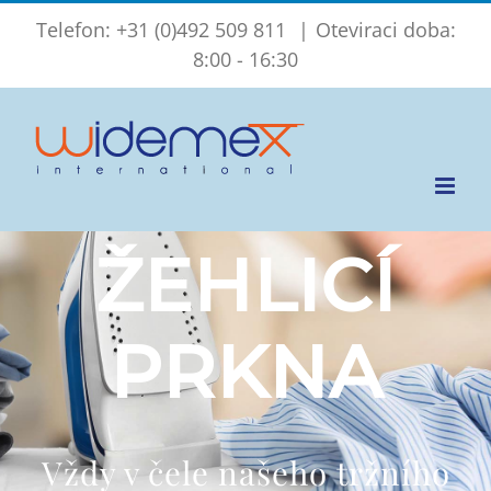
Skip
Telefon: +31 (0)492 509 811
|
Oteviraci doba:
to
8:00 - 16:30
content
ŽEHLICÍ
PRKNA
Vždy v čele našeho tržního