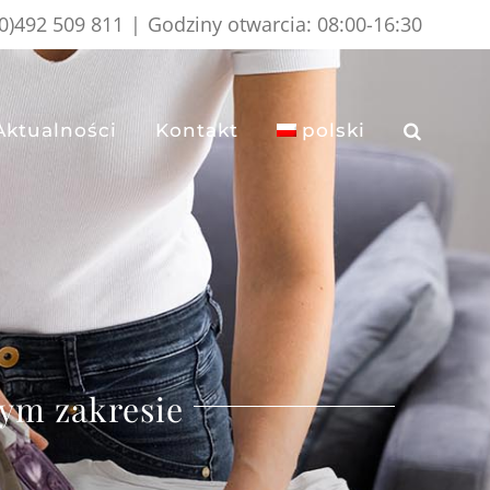
(0)492 509 811
|
Godziny otwarcia: 08:00-16:30
Aktualności
Kontakt
polski
E
nym zakresie