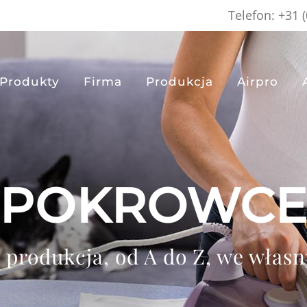
Telefon: +31 
Produkty
Firma
Produkcja
Airpro
POKROWC
 produkcja, od A do Z, we włas