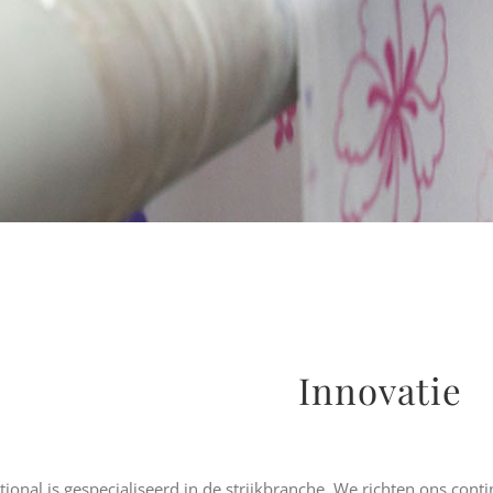
Innovatie
ional is gespecialiseerd in de strijkbranche. We richten ons con