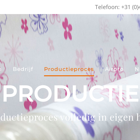
Telefoon: +31 (0
n
Bedrijf
Productieproces
Airpro
N
PRODUCTIE
ductieproces volledig in eigen 