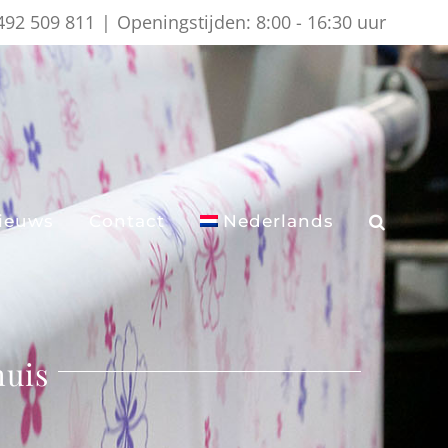
)492 509 811
|
Openingstijden: 8:00 - 16:30 uur
ieuws
Contact
Nederlands
huis