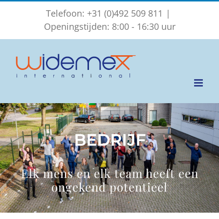
Ga
Telefoon: +31 (0)492 509 811
|
naar
Openingstijden: 8:00 - 16:30 uur
inhoud
BEDRIJF
Elk mens en elk team heeft een
ongekend potentieel