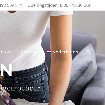
)492 509 811
|
Openingstijden: 8:00 - 16:30 uur
ieuws
Contact
Nederlands
EN
eigen beheer