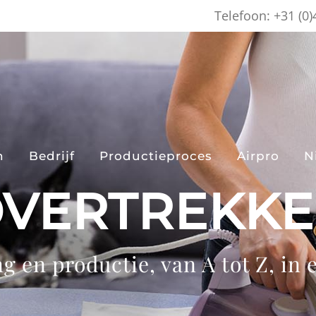
Telefoon: +31 (0
n
Bedrijf
Productieproces
Airpro
N
VERTREKK
g en productie, van A tot Z, in 