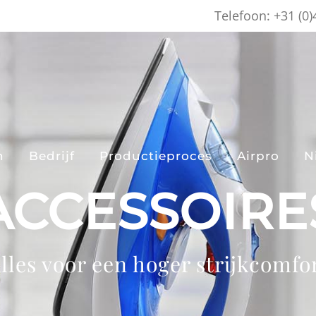
Telefoon: +31 (0
n
Bedrijf
Productieproces
Airpro
N
ACCESSOIRE
lles voor een hoger strijkcomfo