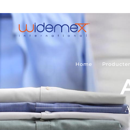
Ga
naar
inhoud
Home
Producte
A