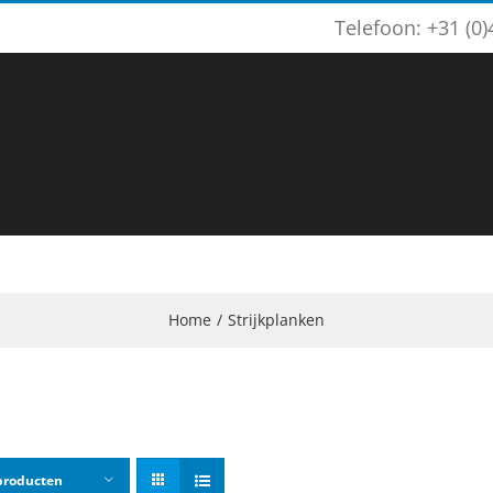
Telefoon: +31 (0
n
Bedrijf
Productieproces
Airpro
N
Home
Strijkplanken
producten