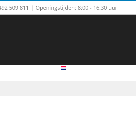
)492 509 811
|
Openingstijden: 8:00 - 16:30 uur
ieuws
Contact
Nederlands