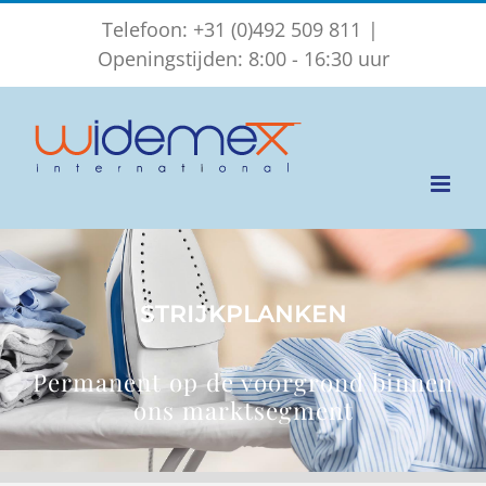
Ga
Telefoon: +31 (0)492 509 811
|
naar
Openingstijden: 8:00 - 16:30 uur
inhoud
STRIJKPLANKEN
Permanent op de voorgrond binnen
ons marktsegment