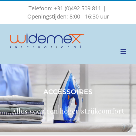
Ga
Telefoon: +31 (0)492 509 811
|
naar
Openingstijden: 8:00 - 16:30 uur
inhoud
ACCESSOIRES
Alles voor een hoger strijkcomfort